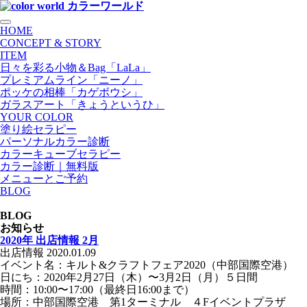
HOME
CONCEPT & STORY
ITEM
日々を彩る小物＆Bag「LaLa」
プレミアムライン「ニーノ」
ポッケの相棒「カゲボウシ」
ガラスアート「きょうというひ」
YOUR COLOR
塗り絵セラピー
パーソナルカラー診断
カラーキューブセラピー
カラー診断｜無料版
メニューとご予約
BLOG
BLOG
お知らせ
2020年 出店情報 2月
出店情報
2020.01.09
イベント名：キルト&クラフトフェア
2020（中部国際空港）
日にち：
2020年2月27日（木）〜3月2日（月）５日間
時間：10:00〜17:00（最終日16:00まで）
場所：
中部国際空港 第1ターミナル ４Fイベントプラザ