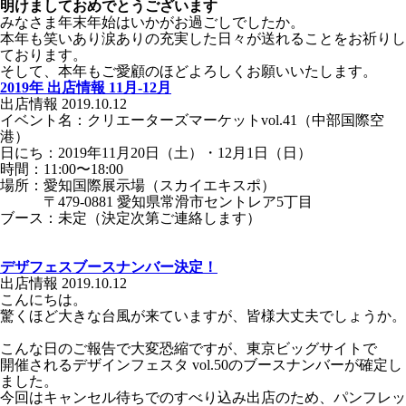
明けましておめでとうございます
みなさま年末年始はいかがお過ごしでしたか。
本年も笑いあり涙ありの充実した日々が送れることをお祈りし
ております。
そして、本年もご愛顧のほどよろしくお願いいたします。
2019年 出店情報 11月-12月
出店情報
2019.10.12
イベント名：
クリエーターズマーケットvol.41（中部国際空
港）
日にち：
2019年11月20日（土）・12月1日（日）
時間：11:00〜18:00
場所：
愛知国際展示場（スカイエキスポ）
〒479-0881 愛知県常滑市セントレア5丁目
ブース：未定（決定次第ご連絡します）
デザフェスブースナンバー決定！
出店情報
2019.10.12
こんにちは。
驚くほど大きな台風が来ていますが、皆様大丈夫でしょうか。
こんな日のご報告で大変恐縮ですが、東京ビッグサイトで
開催されるデザインフェスタ vol.50のブースナンバーが確定し
ました。
今回はキャンセル待ちでのすべり込み出店のため、パンフレッ