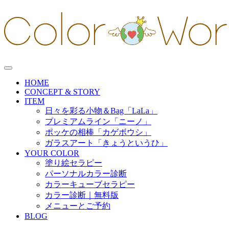
HOME
CONCEPT & STORY
ITEM
日々を彩る小物＆Bag「LaLa」
プレミアムライン「ニーノ」
ポッケの相棒「カゲボウシ」
ガラスアート「きょうというひ」
YOUR COLOR
塗り絵セラピー
パーソナルカラー診断
カラーキューブセラピー
カラー診断｜無料版
メニューとご予約
BLOG