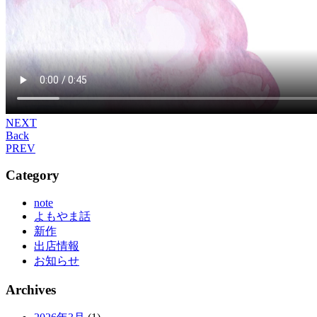
NEXT
Back
PREV
Category
note
よもやま話
新作
出店情報
お知らせ
Archives